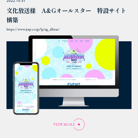
2022.10.31
文化放送様 A&Gオールスター 特設サイト
構築
https://www.joqr.co.jp/lp/ag_allstar/
VIEW MORE