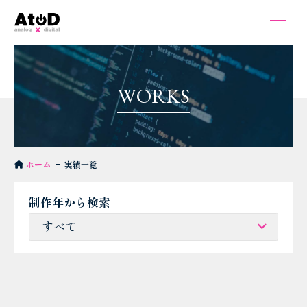
W
O
R
K
S
ホーム
実績一覧
制作年から検索