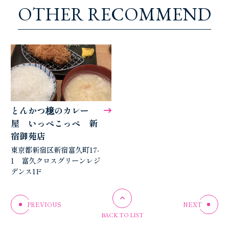
O
T
H
E
R
R
E
C
O
M
M
E
N
D
とんかつ檍のカレー
屋 いっぺこっぺ 新
宿御苑店
東京都新宿区新宿富久町17-
1 富久クロスグリーンレジ
デンス1F
PREVIOUS
NEXT
BACK TO LIST