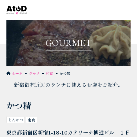
G
O
U
R
M
E
T
ホーム
グルメ
和食
かつ精
新宿御苑近辺のランチに使えるお店をご紹介。
かつ精
とんかつ
定食
東京都新宿区新宿1-18-10カテリーナ柳通ビル １Ｆ