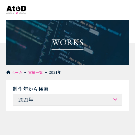
W
O
R
K
S
ホーム
実績一覧
2021年
制作年から検索